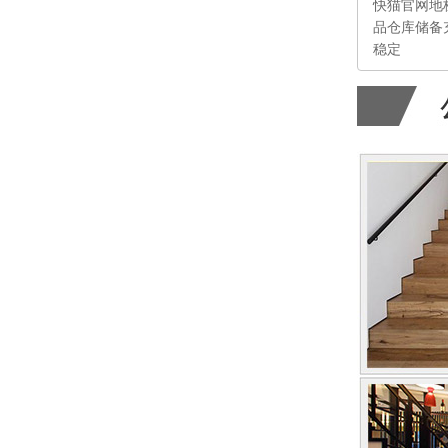
快猫官网地板
品仓库储备充
稳定