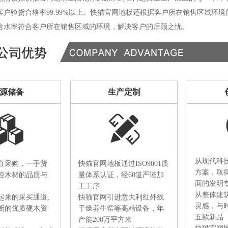
客户验货合格率99.99%以上。快猫官网地板还根据客户所在销售区域环境
含水率符合客户所在销售区域的环境，解决客户的后顾之忧。
源储备
生产定制
从现代科
采购，一手货
快猫官网地板通过ISO9001质
方案，
格把控木材的品质与
量体系认证，经60道严谨加
面的发明
工工序
从整体建
起来的采买通道,
快猫官网引进意大利红外线
灵感，与
断的优质硬木资
干燥养生窑等高精设备，年
五款新品
产能200万平方米