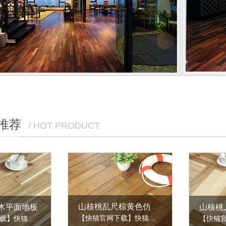
推荐
/ HOT PRODUCT
山核桃乱尺棕黄色仿古快猫官网记录生活记你
木平面地板
山核桃
【快猫官网下载】快猫官网仿古快猫官网记录生活记你【规格】(310/610/910/1220)*(76/125)*18【外观】电刨＋手工棕黄色【材种名】山核桃【产地】北美洲
【快猫官网下载】快猫官网快猫官网记录生活记你【规格】910*122*18【外观】平面本色哑光【材种名】大叶相思【产地】亚洲