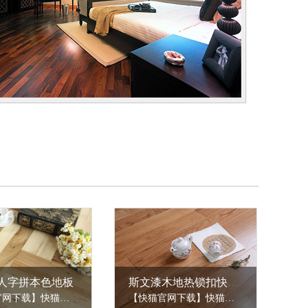
人字拼本色地板
斯文漆木地热锁扣快猫官网记录生活记你
【快猫官网下载】快猫官网艺术拼花快猫官网记录生活记你【规格】460*71*18/460*61*18/600*60*18【外观】平面辊漆本色【材种名】山核桃【产地】北美洲
【快猫官网下载】快猫官网地热锁扣快猫官网记录生活记你【规格】1200*147*18【外观】平面本色哑光【材种名】斯文漆木【产地】南美洲