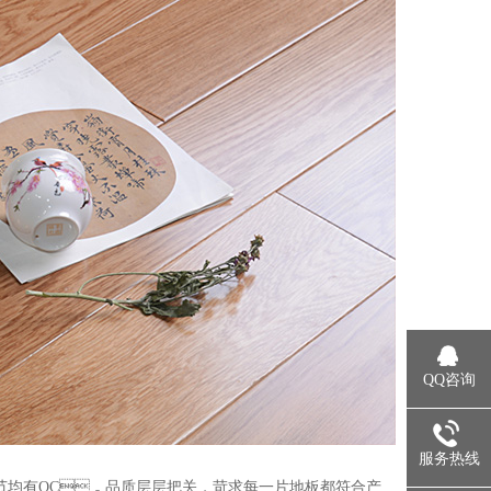
QQ咨询
服务热线
有QC，品质层层把关，苛求每一片地板都符合产