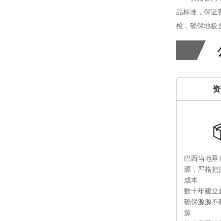
品标准，保证
检，确保地板
资
巴西当地垂直
源，严
成本
数十年建立
确保源源不
源