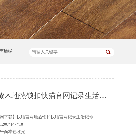
面地板
斯文漆木地热锁扣快猫官网记录生活记你
网下载
】
快猫官网地热锁扣快猫官网记录生活记你
1200*147*18
平面本色哑光