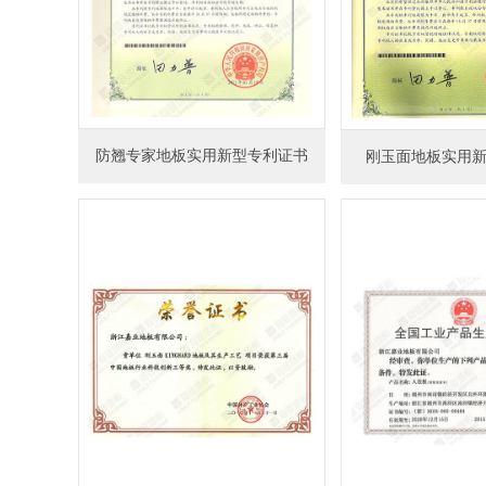
防翘专家地板实用新型专利证书
刚玉面地板实用