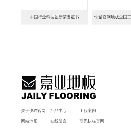
中国行业科技创新荣誉证书
快猫官网地板全国
关于快猫官网
产品中心
工程案例
网站地图
在线留言
联系快猫官网