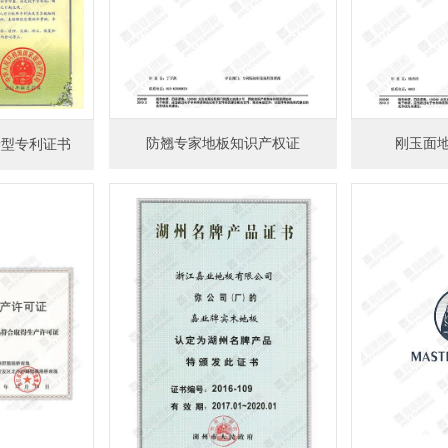
防翘专家地板知识产权证
刚玉面
新型专利证书