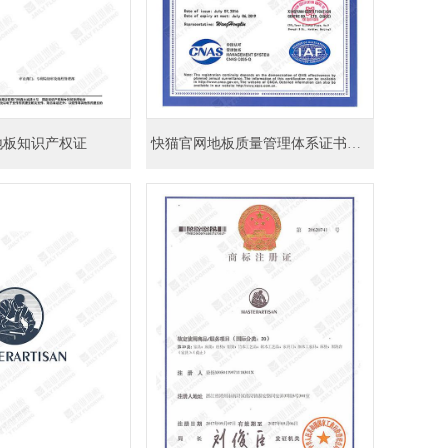
地板知识产权证
快猫官网地板质量管理体系证书英文